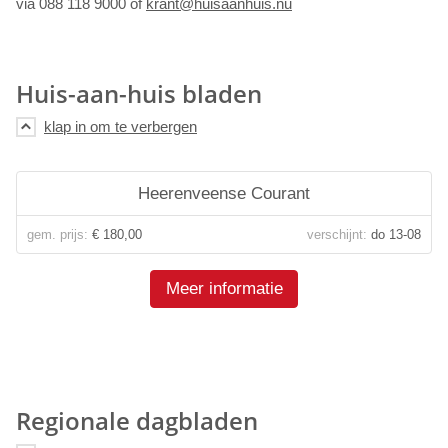
via 088 118 9000 of
krant@huisaanhuis.nu
Huis-aan-huis bladen
Heerenveense Courant
gem. prijs:
€ 180,00
verschijnt:
do 13-08
Meer informatie
Regionale dagbladen