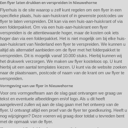
Een flyer laten drukken en verspreiden in Nieuwehorne
Flyerhuis is de site waarop u zelf kunt regelen om een flyer in een
specifieke plaats, huis-aan-huiskrant of in gewenste postcodes uw
flyer te laten verspreiden. Dit kan via een huis-aan-huiskrant of via
een folderpakket. Om via een huis-aan-huiskrant een flyer
verspreiden is de attentiewaarde hoger, maar de kosten ook iets
hoger dan via een folderpakket. Het is niet mogelijk om bij elke huis-
aan-huiskrant van Nederland een flyer te verspreiden. We kunnen u
altijd als alternatief aanbieden om de flyer met het folderpakket te
verspreiden. Dit is mogelijk vanaf 10.000 stuks. Hierbij kunnen wij
het drukwerk verzorgen. We maken uw flyer kosteloos op. U kunt
hierbij uit een aantal templates kiezen. U kunt via de website zoeken
naar de plaatsnaam, postcode of naam van de krant om uw flyer te
verspreiden.
Vormgeving van uw flyer in Nieuwehorne
Voor ons vormgeefteam aan de slag gaat ontvangen we graag uw
tekst en eventuele afbeeldingen en/of logo. Als u dit heeft
aangeleverd zullen wij aan de slag gaan met het ontwerp van de
flyer. U ontvangt altijd een proef van de flyer ter goedkeuring. Heeft u
nog wijzigingen? Deze voeren wij graag door totdat u tevreden bent
met de opmaak van de flyer.