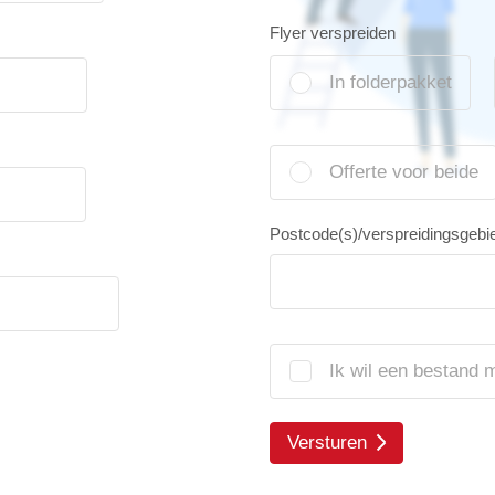
Flyer verspreiden
In folderpakket
Offerte voor beide
Postcode(s)/verspreidingsgebi
Ik wil een bestand 
Versturen