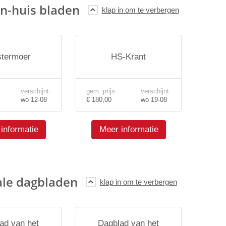
n-huis bladen
termoer
HS-Krant
verschijnt:
gem. prijs:
verschijnt:
wo 12-08
€ 180,00
wo 19-08
informatie
Meer informatie
ale dagbladen
ad van het
Dagblad van het