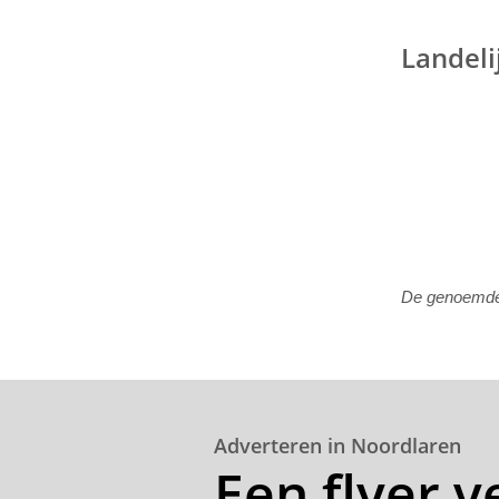
Landeli
De genoemde p
Adverteren in Noordlaren
Een flyer 