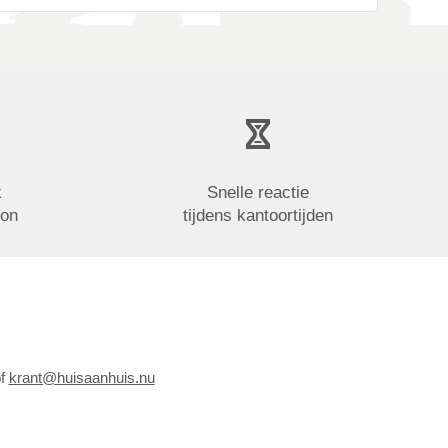
k
Snelle reactie
oon
tijdens kantoortijden
of
krant@huisaanhuis.nu