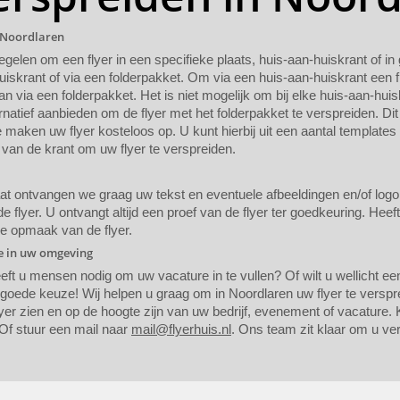
n Noordlaren
regelen om een flyer in een specifieke plaats, huis-aan-huiskrant of i
uiskrant of via een folderpakket. Om via een huis-aan-huiskrant een f
n via een folderpakket. Het is niet mogelijk om bij elke huis-aan-huis
rnatief aanbieden om de flyer met het folderpakket te verspreiden. Dit
maken uw flyer kosteloos op. U kunt hierbij uit een aantal templates
van de krant om uw flyer te verspreiden.
 ontvangen we graag uw tekst en eventuele afbeeldingen en/of logo. A
 flyer. U ontvangt altijd een proef van de flyer ter goedkeuring. Heef
de opmaak van de flyer.
ie in uw omgeving
eeft u mensen nodig om uw vacature in te vullen? Of wilt u wellicht 
 goede keuze! Wij helpen u graag om in Noordlaren uw flyer te versp
yer zien en op de hoogte zijn van uw bedrijf, evenement of vacature. K
Of stuur een mail naar
mail@flyerhuis.nl
. Ons team zit klaar om u ver