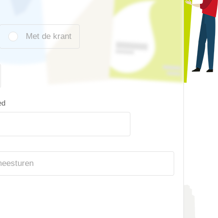
Met de krant
ed
meesturen