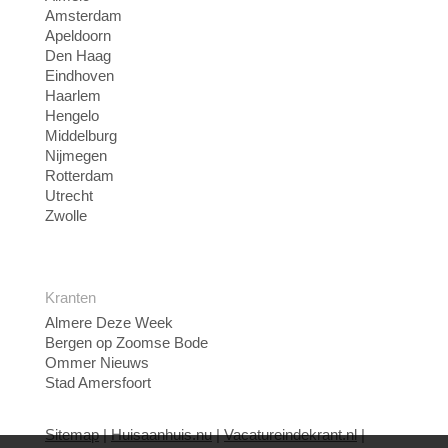
Amsterdam
Apeldoorn
Den Haag
Eindhoven
Haarlem
Hengelo
Middelburg
Nijmegen
Rotterdam
Utrecht
Zwolle
Kranten
Almere Deze Week
Bergen op Zoomse Bode
Ommer Nieuws
Stad Amersfoort
Sitemap
|
Huisaanhuis.nu
|
Vacatureindekrant.nl
|