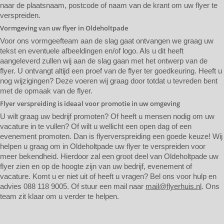
naar de plaatsnaam, postcode of naam van de krant om uw flyer te
verspreiden.
Vormgeving van uw flyer in Oldeholtpade
Voor ons vormgeefteam aan de slag gaat ontvangen we graag uw
tekst en eventuele afbeeldingen en/of logo. Als u dit heeft
aangeleverd zullen wij aan de slag gaan met het ontwerp van de
flyer. U ontvangt altijd een proef van de flyer ter goedkeuring. Heeft u
nog wijzigingen? Deze voeren wij graag door totdat u tevreden bent
met de opmaak van de flyer.
Flyer verspreiding is ideaal voor promotie in uw omgeving
U wilt graag uw bedrijf promoten? Of heeft u mensen nodig om uw
vacature in te vullen? Of wilt u wellicht een open dag of een
evenement promoten. Dan is flyerverspreiding een goede keuze! Wij
helpen u graag om in Oldeholtpade uw flyer te verspreiden voor
meer bekendheid. Hierdoor zal een groot deel van Oldeholtpade uw
flyer zien en op de hoogte zijn van uw bedrijf, evenement of
vacature. Komt u er niet uit of heeft u vragen? Bel ons voor hulp en
advies 088 118 9005. Of stuur een mail naar
mail@flyerhuis.nl
. Ons
team zit klaar om u verder te helpen.