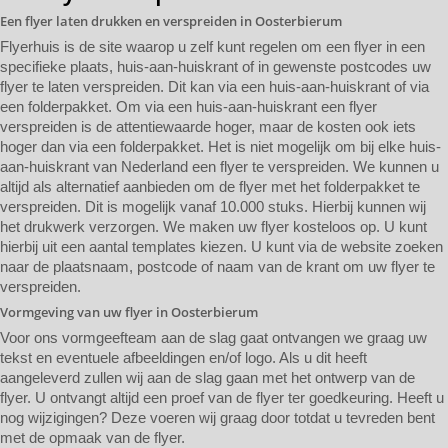
Een flyer laten drukken en verspreiden in Oosterbierum
Flyerhuis is de site waarop u zelf kunt regelen om een flyer in een
specifieke plaats, huis-aan-huiskrant of in gewenste postcodes uw
flyer te laten verspreiden. Dit kan via een huis-aan-huiskrant of via
een folderpakket. Om via een huis-aan-huiskrant een flyer
verspreiden is de attentiewaarde hoger, maar de kosten ook iets
hoger dan via een folderpakket. Het is niet mogelijk om bij elke huis-
aan-huiskrant van Nederland een flyer te verspreiden. We kunnen u
altijd als alternatief aanbieden om de flyer met het folderpakket te
verspreiden. Dit is mogelijk vanaf 10.000 stuks. Hierbij kunnen wij
het drukwerk verzorgen. We maken uw flyer kosteloos op. U kunt
hierbij uit een aantal templates kiezen. U kunt via de website zoeken
naar de plaatsnaam, postcode of naam van de krant om uw flyer te
verspreiden.
Vormgeving van uw flyer in Oosterbierum
Voor ons vormgeefteam aan de slag gaat ontvangen we graag uw
tekst en eventuele afbeeldingen en/of logo. Als u dit heeft
aangeleverd zullen wij aan de slag gaan met het ontwerp van de
flyer. U ontvangt altijd een proef van de flyer ter goedkeuring. Heeft u
nog wijzigingen? Deze voeren wij graag door totdat u tevreden bent
met de opmaak van de flyer.