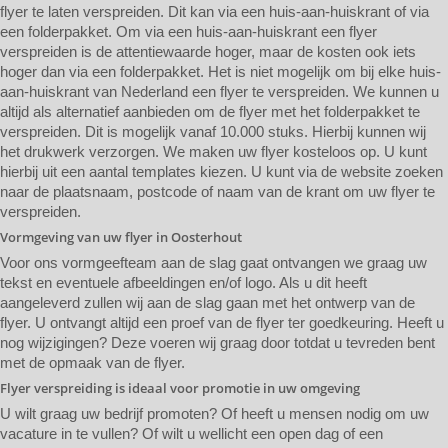
flyer te laten verspreiden. Dit kan via een huis-aan-huiskrant of via
een folderpakket. Om via een huis-aan-huiskrant een flyer
verspreiden is de attentiewaarde hoger, maar de kosten ook iets
hoger dan via een folderpakket. Het is niet mogelijk om bij elke huis-
aan-huiskrant van Nederland een flyer te verspreiden. We kunnen u
altijd als alternatief aanbieden om de flyer met het folderpakket te
verspreiden. Dit is mogelijk vanaf 10.000 stuks. Hierbij kunnen wij
het drukwerk verzorgen. We maken uw flyer kosteloos op. U kunt
hierbij uit een aantal templates kiezen. U kunt via de website zoeken
naar de plaatsnaam, postcode of naam van de krant om uw flyer te
verspreiden.
Vormgeving van uw flyer in Oosterhout
Voor ons vormgeefteam aan de slag gaat ontvangen we graag uw
tekst en eventuele afbeeldingen en/of logo. Als u dit heeft
aangeleverd zullen wij aan de slag gaan met het ontwerp van de
flyer. U ontvangt altijd een proef van de flyer ter goedkeuring. Heeft u
nog wijzigingen? Deze voeren wij graag door totdat u tevreden bent
met de opmaak van de flyer.
Flyer verspreiding is ideaal voor promotie in uw omgeving
U wilt graag uw bedrijf promoten? Of heeft u mensen nodig om uw
vacature in te vullen? Of wilt u wellicht een open dag of een