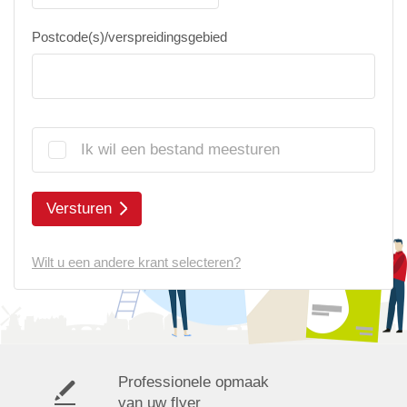
Postcode(s)/verspreidingsgebied
Ik wil een bestand meesturen
Versturen
Wilt u een andere krant selecteren?
Professionele opmaak
van uw flyer