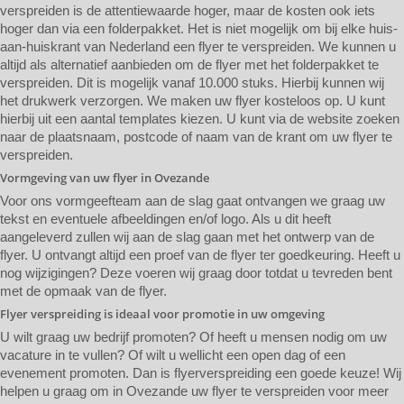
verspreiden is de attentiewaarde hoger, maar de kosten ook iets
hoger dan via een folderpakket. Het is niet mogelijk om bij elke huis-
aan-huiskrant van Nederland een flyer te verspreiden. We kunnen u
altijd als alternatief aanbieden om de flyer met het folderpakket te
verspreiden. Dit is mogelijk vanaf 10.000 stuks. Hierbij kunnen wij
het drukwerk verzorgen. We maken uw flyer kosteloos op. U kunt
hierbij uit een aantal templates kiezen. U kunt via de website zoeken
naar de plaatsnaam, postcode of naam van de krant om uw flyer te
verspreiden.
Vormgeving van uw flyer in Ovezande
Voor ons vormgeefteam aan de slag gaat ontvangen we graag uw
tekst en eventuele afbeeldingen en/of logo. Als u dit heeft
aangeleverd zullen wij aan de slag gaan met het ontwerp van de
flyer. U ontvangt altijd een proef van de flyer ter goedkeuring. Heeft u
nog wijzigingen? Deze voeren wij graag door totdat u tevreden bent
met de opmaak van de flyer.
Flyer verspreiding is ideaal voor promotie in uw omgeving
U wilt graag uw bedrijf promoten? Of heeft u mensen nodig om uw
vacature in te vullen? Of wilt u wellicht een open dag of een
evenement promoten. Dan is flyerverspreiding een goede keuze! Wij
helpen u graag om in Ovezande uw flyer te verspreiden voor meer