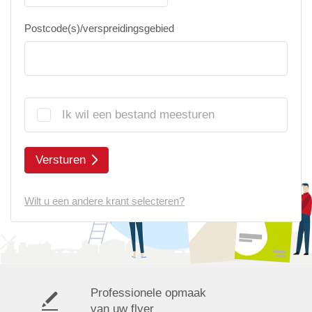
Postcode(s)/verspreidingsgebied
Ik wil een bestand meesturen
Versturen
Wilt u een andere krant selecteren?
Professionele opmaak
van uw flyer