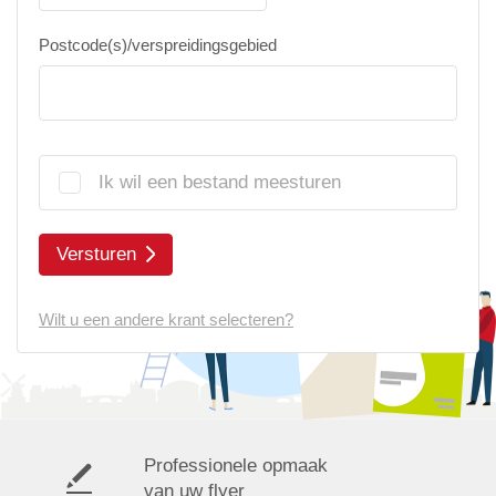
Postcode(s)/verspreidingsgebied
Ik wil een bestand meesturen
Versturen
Wilt u een andere krant selecteren?
Professionele opmaak
van uw flyer