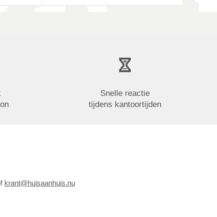
k
Snelle reactie
oon
tijdens kantoortijden
of
krant@huisaanhuis.nu