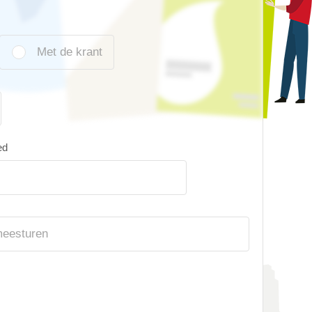
Met de krant
ed
meesturen