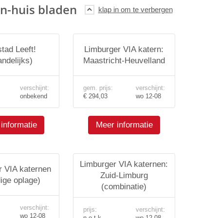
n-huis bladen
tad Leeft!
Limburger VIA katern:
ndelijks)
Maastricht-Heuvelland
verschijnt:
gem. prijs:
verschijnt:
onbekend
€ 294,03
wo 12-08
informatie
Meer informatie
Limburger VIA katernen:
r VIA katernen
Zuid-Limburg
dige oplage)
(combinatie)
verschijnt:
prijs:
verschijnt:
wo 12-08
n.o.t.k.
wo 12-08