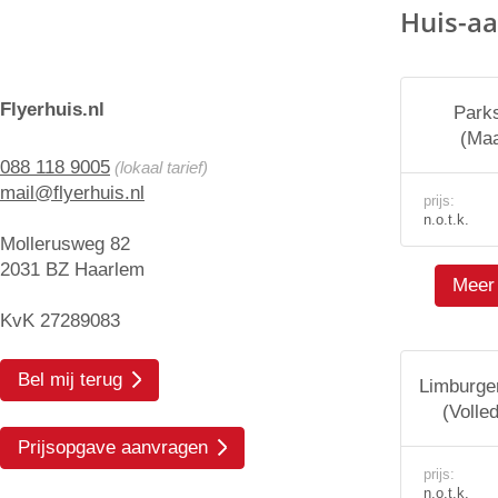
Huis-aa
Flyerhuis.nl
Parks
(Maa
088 118 9005
(lokaal tarief)
mail@flyerhuis.nl
prijs:
n.o.t.k.
Mollerusweg 82
2031 BZ Haarlem
Meer 
KvK 27289083
Bel mij terug
Limburge
(Volle
Prijsopgave aanvragen
prijs:
n.o.t.k.