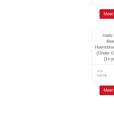
Meer 
Hallo
Bee
Hoensbroe
(Onder O
[1x 
prijs:
n.o.t.k.
Meer 