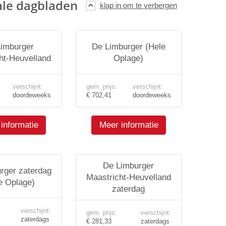
ale dagbladen
imburger
De Limburger (Hele
ht-Heuvelland
Oplage)
verschijnt:
gem. prijs:
verschijnt:
doordeweeks
€ 702,41
doordeweeks
informatie
Meer informatie
De Limburger
rger zaterdag
Maastricht-Heuvelland
e Oplage)
zaterdag
verschijnt:
gem. prijs:
verschijnt:
zaterdags
€ 281,33
zaterdags