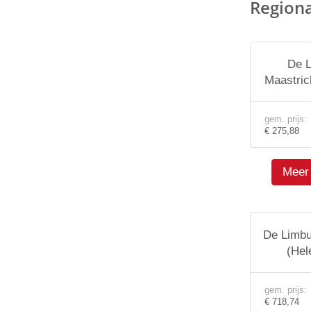
Region
De L
Maastric
gem. prijs:
€ 275,88
Meer 
De Limbu
(Hel
gem. prijs:
€ 718,74