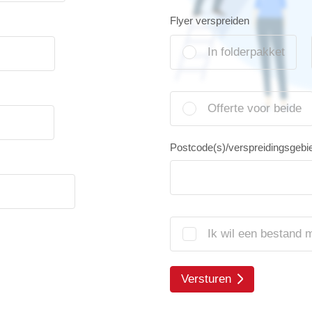
Flyer verspreiden
In folderpakket
Offerte voor beide
Postcode(s)/verspreidingsgebi
Ik wil een bestand 
Versturen