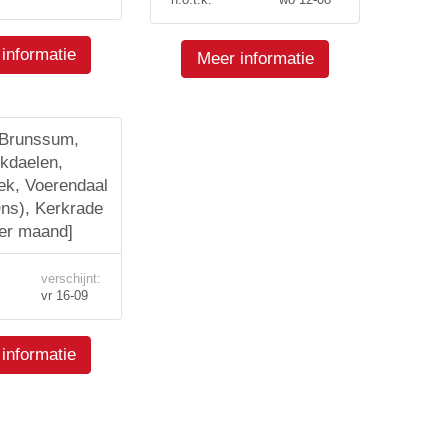
informatie
Meer informatie
 Brunssum,
kdaelen,
k, Voerendaal
ns), Kerkrade
per maand]
verschijnt:
vr 16-09
informatie