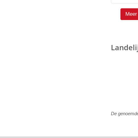
Meer 
Landeli
De genoemde p