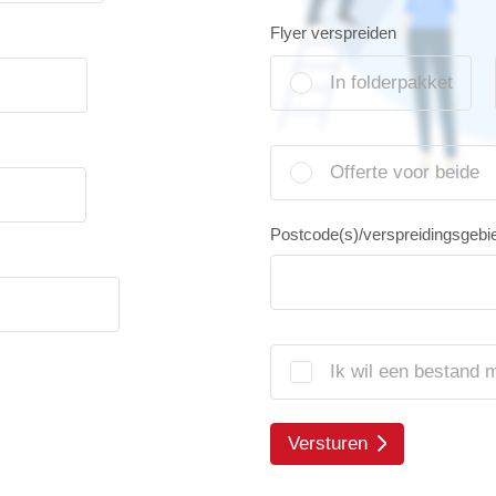
Flyer verspreiden
In folderpakket
Offerte voor beide
Postcode(s)/verspreidingsgebi
Ik wil een bestand 
Versturen