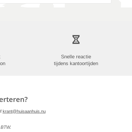
k
Snelle reactie
oon
tijdens kantoortijden
erteren?
of
krant@huisaanhuis.nu
f BTW.