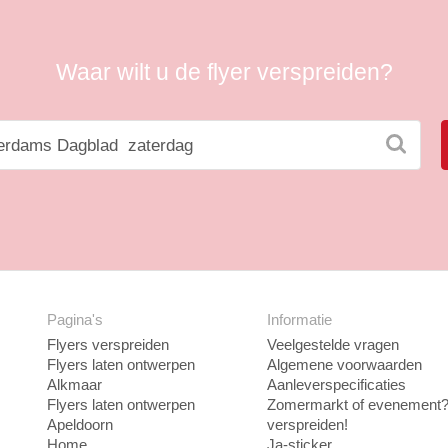
Waar wilt u de flyer verspreiden?
Pagina's
Informatie
Flyers verspreiden
Veelgestelde vragen
Flyers laten ontwerpen
Algemene voorwaarden
Alkmaar
Aanleverspecificaties
Flyers laten ontwerpen
Zomermarkt of evenement? 
Apeldoorn
verspreiden!
Home
Ja-sticker