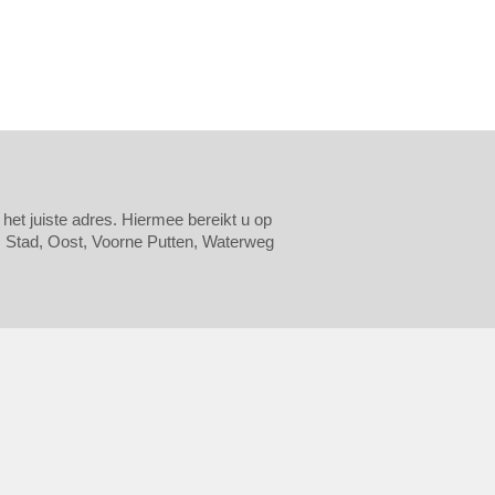
het juiste adres. Hiermee bereikt u op
: Stad, Oost, Voorne Putten, Waterweg