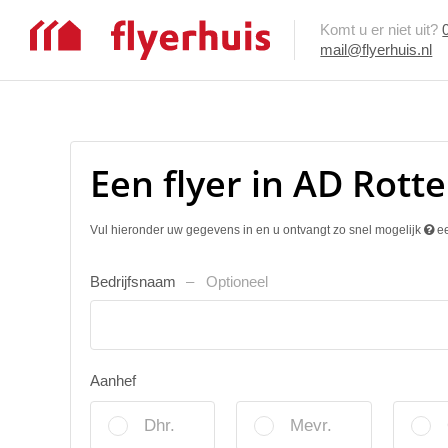
Komt u er niet uit?
mail@flyerhuis.nl
Een flyer in AD Rot
Vul hieronder uw gegevens in en u ontvangt zo snel mogelijk
ee
Bedrijfsnaam
Optioneel
Aanhef
Dhr.
Mevr.