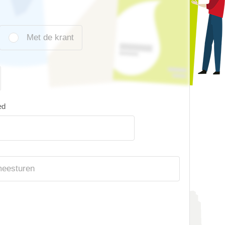
Met de krant
ed
meesturen