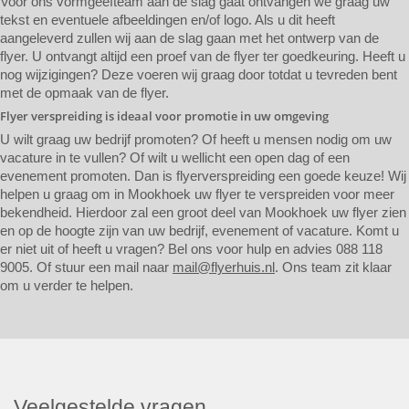
Voor ons vormgeefteam aan de slag gaat ontvangen we graag uw
tekst en eventuele afbeeldingen en/of logo. Als u dit heeft
aangeleverd zullen wij aan de slag gaan met het ontwerp van de
flyer. U ontvangt altijd een proef van de flyer ter goedkeuring. Heeft u
nog wijzigingen? Deze voeren wij graag door totdat u tevreden bent
met de opmaak van de flyer.
Flyer verspreiding is ideaal voor promotie in uw omgeving
U wilt graag uw bedrijf promoten? Of heeft u mensen nodig om uw
vacature in te vullen? Of wilt u wellicht een open dag of een
evenement promoten. Dan is flyerverspreiding een goede keuze! Wij
helpen u graag om in Mookhoek uw flyer te verspreiden voor meer
bekendheid. Hierdoor zal een groot deel van Mookhoek uw flyer zien
en op de hoogte zijn van uw bedrijf, evenement of vacature. Komt u
er niet uit of heeft u vragen? Bel ons voor hulp en advies 088 118
9005. Of stuur een mail naar
mail@flyerhuis.nl
. Ons team zit klaar
om u verder te helpen.
Veelgestelde vragen