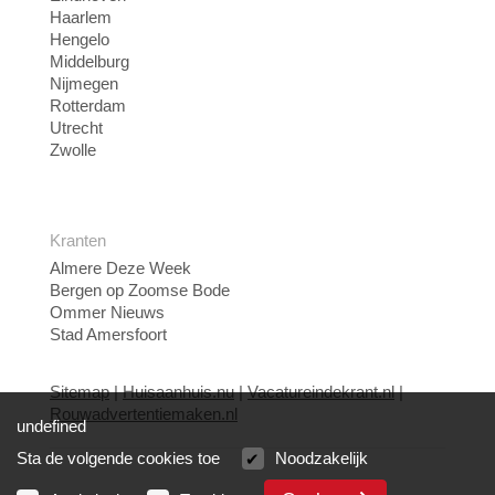
Haarlem
Hengelo
Middelburg
Nijmegen
Rotterdam
Utrecht
Zwolle
Kranten
Almere Deze Week
Bergen op Zoomse Bode
Ommer Nieuws
Stad Amersfoort
Sitemap
|
Huisaanhuis.nu
|
Vacatureindekrant.nl
|
Rouwadvertentiemaken.nl
undefined
Sta de volgende cookies toe
Noodzakelijk