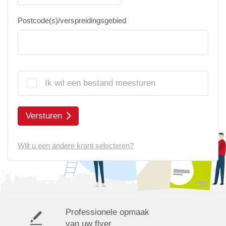
Postcode(s)/verspreidingsgebied
Ik wil een bestand meesturen
Versturen
Wilt u een andere krant selecteren?
Professionele opmaak
van uw flyer