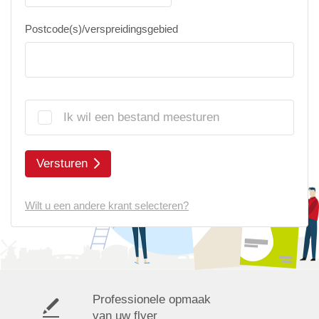
Postcode(s)/verspreidingsgebied
Ik wil een bestand meesturen
Versturen
Wilt u een andere krant selecteren?
Professionele opmaak
van uw flyer