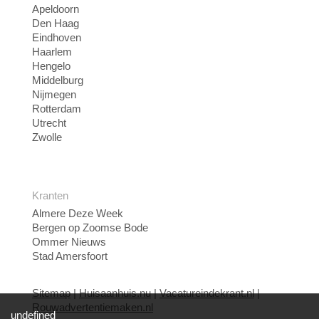
Apeldoorn
Den Haag
Eindhoven
Haarlem
Hengelo
Middelburg
Nijmegen
Rotterdam
Utrecht
Zwolle
Kranten
Almere Deze Week
Bergen op Zoomse Bode
Ommer Nieuws
Stad Amersfoort
Sitemap
|
Huisaanhuis.nu
|
Vacatureindekrant.nl
|
Rouwadvertentiemaken.nl
undefined